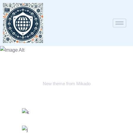
Arcade Life
New theme from Mikado