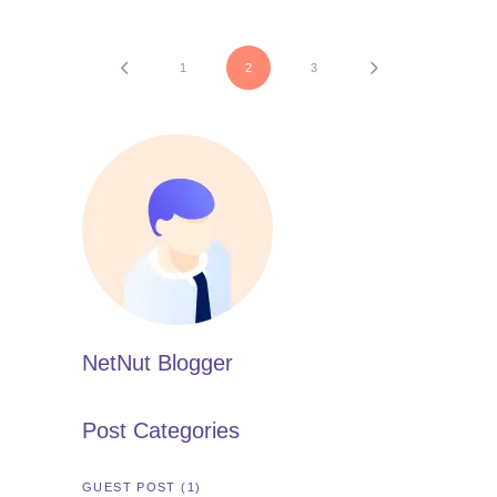
1
2
3
NetNut Blogger
Post Categories
GUEST POST
(1)