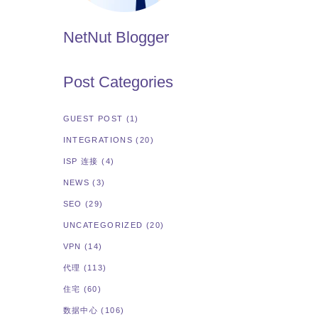
NetNut Blogger
Post Categories
GUEST POST
(1)
INTEGRATIONS
(20)
ISP 连接
(4)
NEWS
(3)
SEO
(29)
UNCATEGORIZED
(20)
VPN
(14)
代理
(113)
住宅
(60)
置
数据中心
(106)
t上进