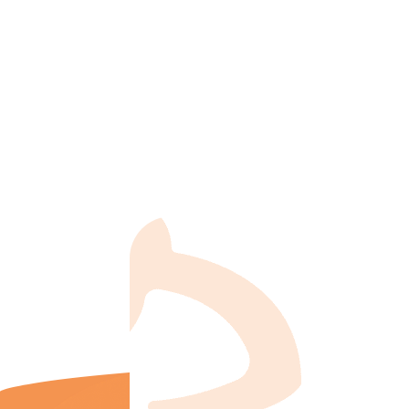
理的
READ MORE
READ 