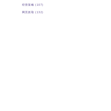
经营策略
(107)
网页抓取
(132)
置使用
南。
进行
P代理