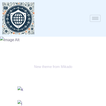
Sound Oasis
New theme from Mikado